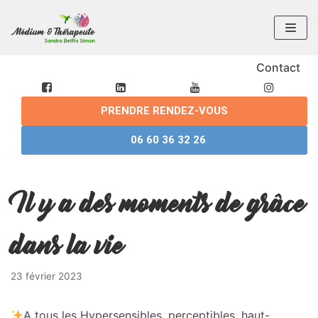
Aller
au
contenu
Contact
PRENDRE RENDEZ-VOUS
06 60 36 32 26
Il y a des moments de grâce
dans la vie
23 février 2023
A tous les Hypersensibles, perceptibles, haut-