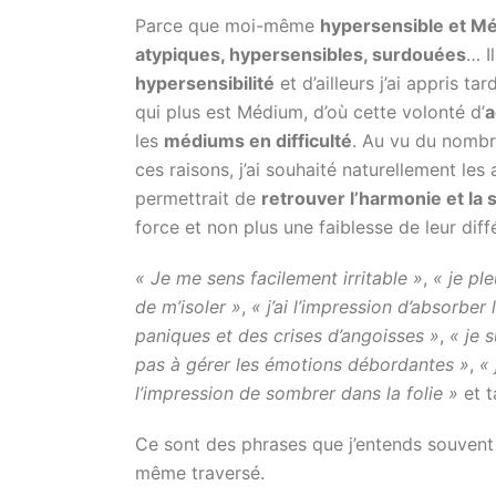
Parce que moi-même
hypersensible et M
atypiques, hypersensibles, surdouées
… I
hypersensibilité
et d’ailleurs j’ai appris 
qui plus est Médium, d’où cette volonté d’
a
les
médiums en difficulté
. Au vu du nombr
ces raisons, j’ai souhaité naturellement le
permettrait de
retrouver l’harmonie et la 
force et non plus une faiblesse de leur diff
« Je me sens facilement irritable »
,
« je pl
de m’isoler »
,
« j’ai l’impression d’absorber
paniques et des crises d’angoisses »
,
« je 
pas à gérer les émotions débordantes »
,
«
l’impression de sombrer dans la folie »
et t
Ce sont des phrases que j’entends souvent 
même traversé.