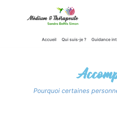
Aller
au
contenu
Accueil
Qui suis-je ?
Guidance int
Accomp
Pourquoi certaines personne