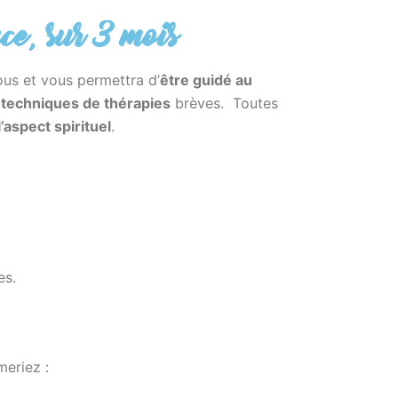
ce, sur 3 mois
ous et vous permettra d’
être guidé au
, techniques de thérapies
brèves. Toutes
l’aspect spirituel
.
es.
meriez :