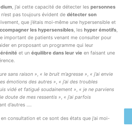
édium
, j’ai cette capacité de détecter les
personnes
l n’est pas toujours évident de
détecter son
tardivement, que j’étais moi-même une hypersensible et
ccompagner les hypersensibles
, les
hyper émotifs
,
e important de patients venant me consulter pour
s aider en proposant un programme qui leur
sérénité
et un
équilibre dans leur vie
en faisant une
érence.
eure sans raison »
,
« le bruit m’agresse »
,
« j’ai envie
 les émotions des autres »
,
« j’ai des troubles
suis vidé et fatigué soudainement »
,
« je ne parviens
 je doute de mes ressentis »
,
« j’ai parfois
ant d’autres ….
en consultation et ce sont des états que j’ai moi-