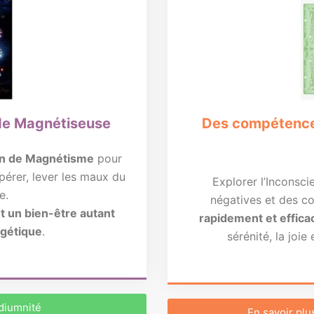
de Magnétiseuse
Des compétence
n de Magnétisme
pour
pérer, lever les maux du
Explorer l’Inconsci
e.
négatives et des c
t un bien-être autant
rapidement et effica
rgétique
.
sérénité, la joie
édiumnité
En savoir plu