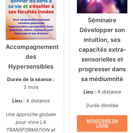
Séminaire
Développer son
intuition, ses
Accompagnement
capacités extra-
des
sensorielles et
Hypersensibles
progresser dans
sa médiumnité
Durée de la séance :
3 mois
Lieu :
A distance
Lieu :
A distance
Durée illimitée
Une approche globale
M'INSCRIRE EN
pour vivre LA
LIGNE
TRANSFORMATION et