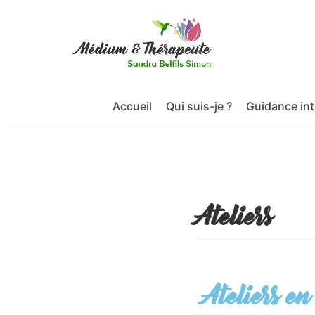
Aller
au
contenu
Accueil
Qui suis-je ?
Guidance int
Ateliers
Ateliers en