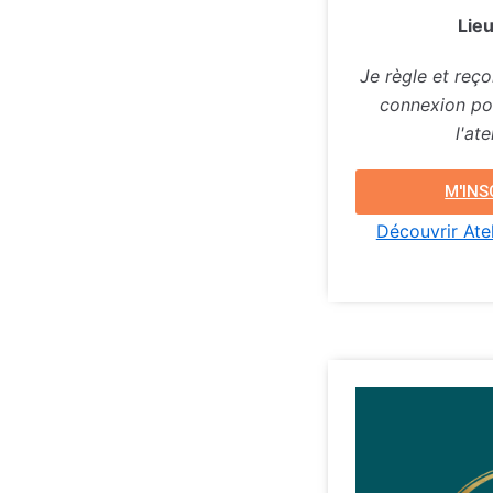
Lieu
Je règle et reço
connexion pou
l'at
M'INS
Découvrir Atel