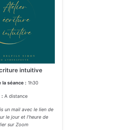
criture intuitive
 la séance :
1h30
 :
A distance
is un mail avec le lien de
r le jour et l'heure de
elier sur Zoom