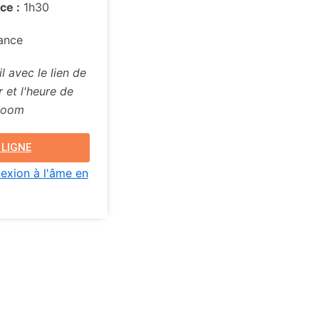
ce :
1h30
ance
l avec le lien de
 et l'heure de
 Zoom
 LIGNE
exion à l'âme en