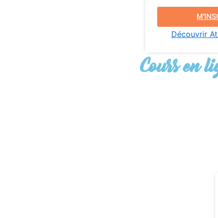
M'INS
Découvrir Ate
Cours en l