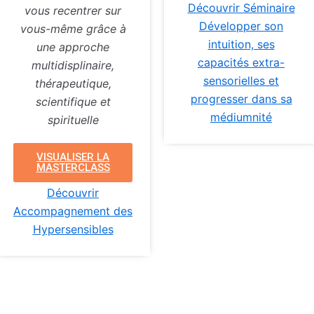
Découvrir Séminaire
vous recentrer sur
Développer son
vous-même grâce à
intuition, ses
une approche
capacités extra-
multidisplinaire,
sensorielles et
thérapeutique,
progresser dans sa
scientifique et
médiumnité
spirituelle
VISUALISER LA
MASTERCLASS
Découvrir
Accompagnement des
Hypersensibles