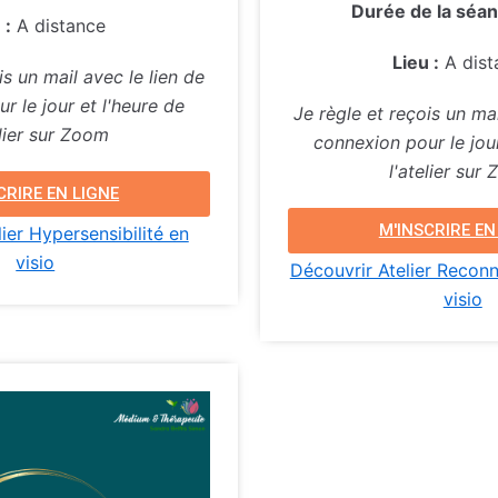
Durée de la séan
 :
A distance
Lieu :
A dist
is un mail avec le lien de
r le jour et l'heure de
Je règle et reçois un mai
elier sur Zoom
connexion pour le jour
l'atelier sur
CRIRE EN LIGNE
M'INSCRIRE EN
ier Hypersensibilité en
visio
Découvrir Atelier Reconn
visio