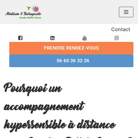
Aller
au
contenu
Contact
PRENDRE RENDEZ-VOUS
06 60 36 32 26
Pourquoi un
accompagnement
hypersensible à distance