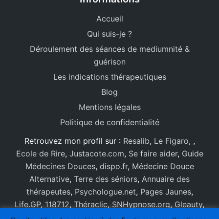
Accueil
Qui suis-je ?
Déroulement des séances de mediumnité &
guérison
Les indications thérapeutiques
Blog
Mentions légales
Politique de confidentialité
Retrouvez mon profil sur :
Resalib
,
Le Figaro
,
,
Ecole de Rire
,
Justacote.com
,
Se faire aider
,
Guide
Médecines Douces
,
dispo.fr
,
Médecine Douce
Alternative
,
Terre des séniors
,
Annuaire des
thérapeutes
,
Psychologue.net
,
Pages Jaunes
,
Life.GP
,
118712
,
Théraclic
,
SNHypnose.org
,
Gleauty
,
Annuaire Thérapeute
,
Uteele